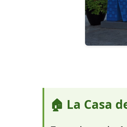
🏠 La Casa d