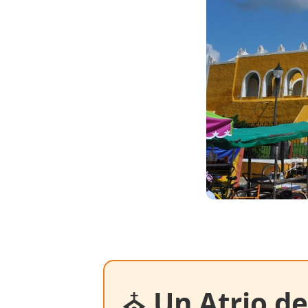
⛪
Un Atrio de