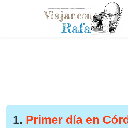
1.
Primer día en Cór