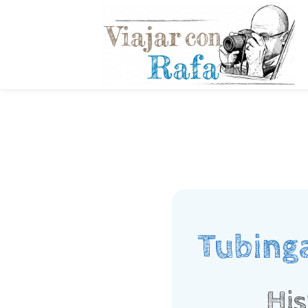
Tubinga
His