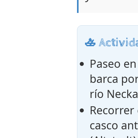
🚣 Activi
Paseo en
barca por
río Necka
Recorrer 
casco an