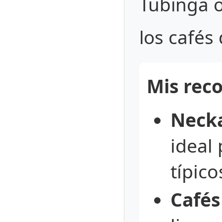
Tubinga o
los cafés 
Mis rec
Necka
ideal 
típic
Cafés