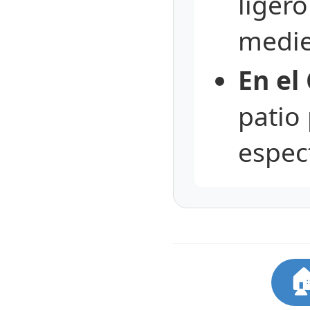
ligero
medie
En el 
patio
espec
