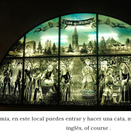
imia, en este local puedes entrar y hacer una cata, 
inglés, of course .