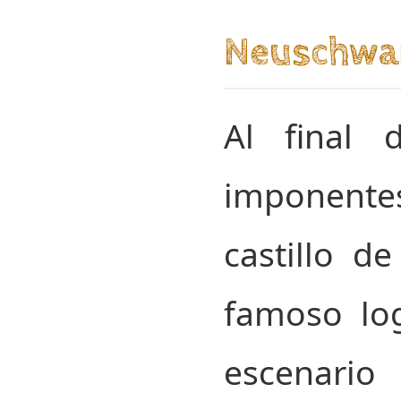
Neuschwan
Al final 
imponentes
castillo d
famoso log
escenari