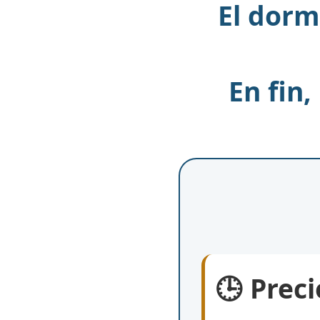
El dorm
En fin,
🕒 Preci