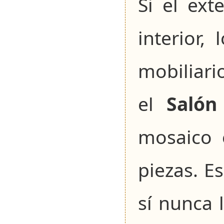
Si el ext
interior,
mobiliario
el
Salón
mosaico 
piezas. E
sí nunca 