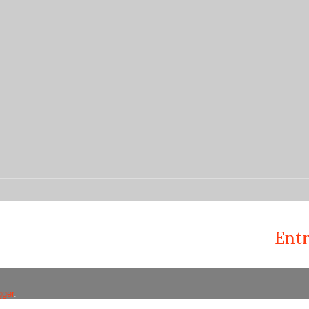
Entr
gger
.