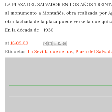
LA PLAZA DEL SALVADOR EN LOS AÑOS TREINTA. Un
al monumento a Montañés, obra realizada por Agu
otra fachada de la plaza puede verse la que quizá
En la década de - 1930
at
18:09:00
Etiquetas:
La Sevilla que se fue.
,
Plaza del Salvad