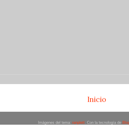
Inicio
Imágenes del tema:
ranplett
. Con la tecnología de
Blo