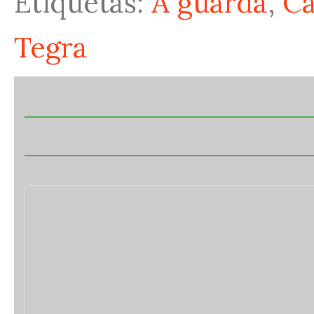
Etiquetas:
A guarda
,
Ca
Tegra