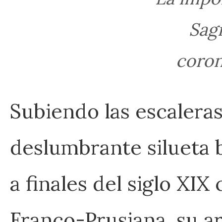
Sag
coron
Subiendo las escaleras
deslumbrante silueta b
a finales del siglo X
Franco-Prusiana, su a