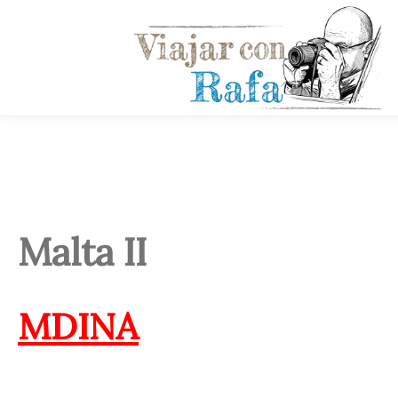
Malta II
MDINA