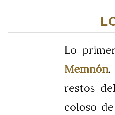
L
Lo prime
Memnón
.
restos de
coloso de