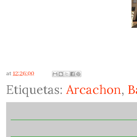
at
12:26:00
Etiquetas:
Arcachon
,
B